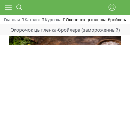
Главная
Каталог
Курочка
Окорочок цыпленка-бройлера 
Окорочок цыпленка-бройлера (замороженный)