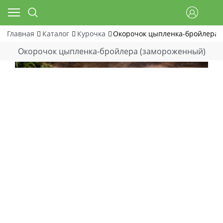
Главная
Каталог
Курочка
Окорочок цыпленка-бройлера 
Окорочок цыпленка-бройлера (замороженный)