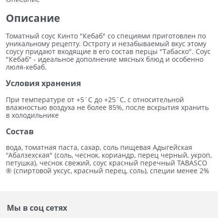
Описание
Томатный соус Кинто "Кебаб" со специями приготовлен по
уникальному рецепту. Остроту и незабываемый вкус этому
соусу придают входящие в его состав перцы "Табаско". Соус
"Кебаб" - идеальное дополнение мясных блюд и особенно
люля-кебаб.
Условия хранения
При температуре от +5`С до +25`С, с относительной
влажностью воздуха не более 85%, после вскрытия хранить
в холодильнике
Состав
вода, томатная паста, сахар, соль пищевая Адыгейская
"Абалзехская" (соль, чеснок, кориандр, перец черный, укроп,
петушка), чеснок свежий, соус красный перечный TABASCO
® (спиртовой уксус, красный перец, соль), специи менее 2%
Мы в соц сетях